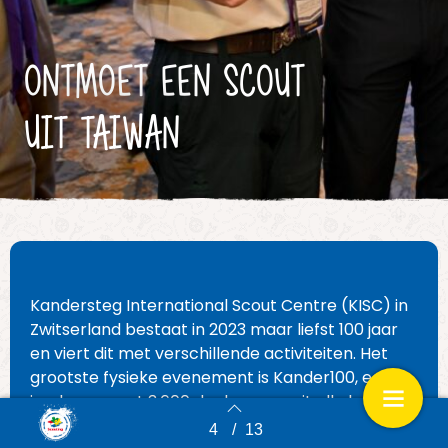
ONTMOET EEN SCOUT
UIT TAIWAN
Kandersteg International Scout Centre (KISC) in
Zwitserland bestaat in 2023 maar liefst 100 jaar
en viert dit met verschillende activiteiten. Het
grootste fysieke evenement is Kander100, een
jamboree met 3.600 deelnemers uit alle hoeken
van de wereld. Eén van die deelnemers is David
4
/
13
Back to index