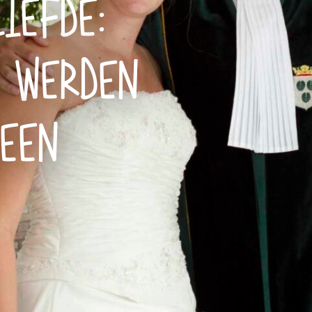
IEFDE:
S WERDEN
 EEN