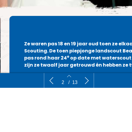
Ze waren pas 18 en 19 jaar oud toen ze elka
Scouting. De toen piepjonge landscout Be
e
pas rond haar 24
op date met waterscout M
zijn ze twaalf jaar getrouwd én hebben ze t
Échte Scoutingliefde
Koken met
2
/
13
Voordat de twee met elkaar op date gingen in 
Matthijs al wel. “Het ging na een tijdje uit. Toen 
2
3