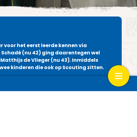
ar voor het eerst leerde kennen via
a Schadé (nu 42) ging daarentegen wel
atthijs de Vlieger (nu 43). Inmiddels
wee kinderen die ook op Scouting zitten.
 de natuur
Ontmoet een scout uit Taiwan
2004, had Bea een ander vriendje. Ze kende
ging het balletje rollen tussen Matthijs en mij.”
4