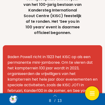
van het 100-jarig bestaan van
Kandersteg International
Scout Centre (KISC) feestelijk
af te ronden. Het ‘See you in
100 years’ event is daarmee
officieel begonnen.
Baden Powell richt in 1923 het KISC op als een
permanente mini-jamboree. Om te vieren dat
het kampterrein 100 jaar wordt in 2023,
organiseerden de vrijwilligers van het
kampterrein het hele jaar door evenementen en
speciale activiteiten, zoals de KISC JOTI in
februari, Kander100 in de zomer, en See you in
100 Years als afsluiting van het jaar.
8
/
13
Back to index