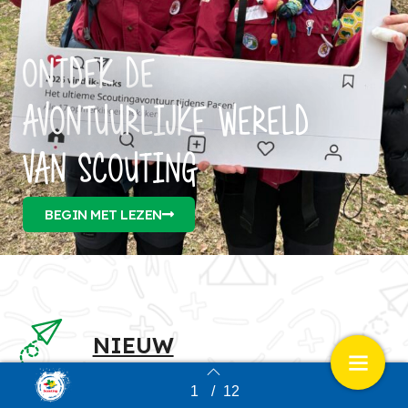
ONTDEK DE
AVONTUURLIJKE WERELD
VAN SCOUTING
BEGIN MET LEZEN
NIEUW
1
/
12
Back to index
Slimme
maaltijden
op kamp: zo ga je