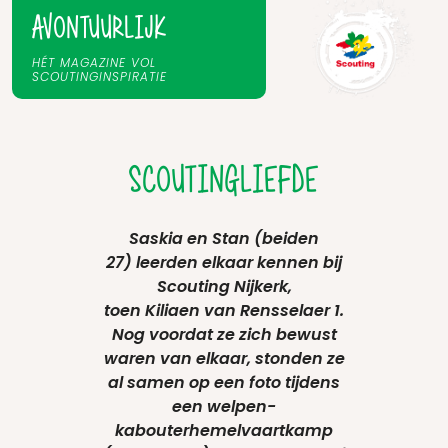
AVONTUURLIJK
HÉT MAGAZINE VOL
SCOUTINGINSPIRATIE
SCOUTINGLIEFDE
Saskia en Stan
(beiden
27)
leerden elkaar kenn
en
bij
Scouting Nijkerk,
toen
Kiliaen
van
Rensselaer
1.
Nog
voordat
ze zich bewust
waren van elkaar, stonden ze
al samen op een foto tijdens
een welpen-
kabouterhemelvaartkamp