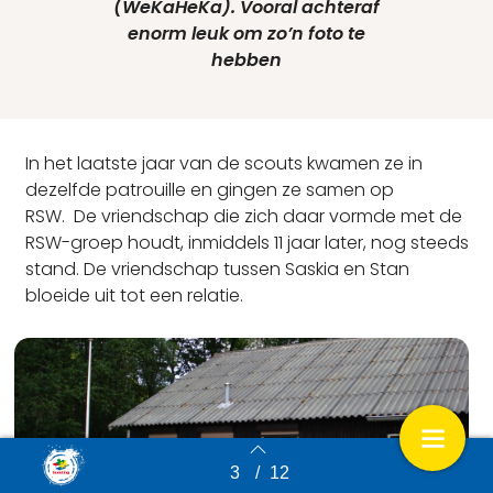
(
W
e
K
a
H
e
K
a
). Vooral achteraf
enorm leuk om zo’n foto te
hebben
In het laatste jaar van de scouts kwamen ze in
dezelfde patrouille en gingen ze samen op
RSW.
De vriendschap die zich daar vormde met de
RSW-
groep houdt, inmiddels 11 jaar later, nog steeds
stand.
De vriendschap tussen Saskia en Stan
bloeide uit tot een
relatie.
3
/
12
Back to index