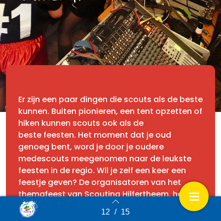
Er
zijn een paar dingen die
scouts als de beste
kunnen. Buiten
pionieren, een tent opzetten of
hiken kunnen scouts ook als de
beste
f
eesten. Het moment dat je oud
genoeg bent,
word
je door je oudere
medescouts meegenomen naar de leukste
feesten in de regio. Wil je zelf een keer een
feestje geven? De organisatoren van het
themafeest van
S
couting
Hilfertheem
, het
carnavalsfeest
Pivocar
van
S
couting Sint
12
/
15
Back to index
Sebastiaan en het nieuwe
Roverfest
in regio