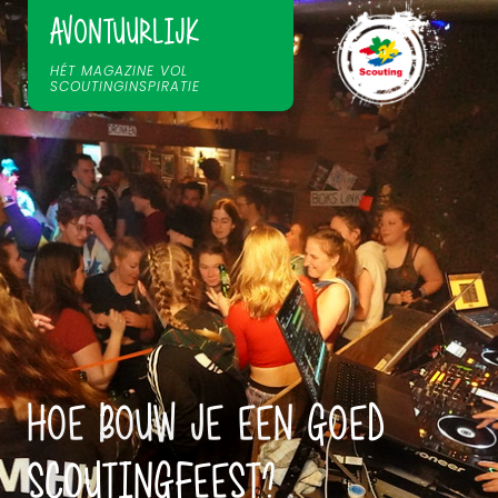
AVONTUURLIJK
HÉT MAGAZINE VOL
SCOUTINGINSPIRATIE
HOE BOUW JE EEN GOED
SCOUTINGFEEST?